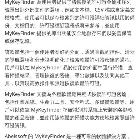
MyKeyFinder 為使用者提供了將恢復的許可證金鑰和序列
號匯出到外部文件的選項，例如文本檔、CSV 檔或自定義文
檔格式。使用者可以保存檢索到的許可證詳細資訊以用於備
份、文檔目的、許可證續訂流程或將來參考，並使用
MyKeyFinder 提供的導出功能安全地儲存它們以妥善保管
或保存記錄。
該軟體包括一個使用者友好的介面，通過直觀的控件、清晰
的導航選項和分步說明簡化了檢索軟體許可證密鑰的過程。
用戶可以在 MyKeyFinder 易於使用的介面中運行掃描、查
看掃描結果、管理恢復的密鑰、導出數據以及訪問其他工
具，以實現高效操作和無縫恢復軟體許可證。
MyKeyFinder 支援為各種軟體應用程式恢復許可證密鑰，
包括作業系統、生產力工具、安全程式、多媒體軟體等。用
戶可以依靠 MyKeyFinder 準確識別其系統上安裝的各類軟
體的產品密鑰，並使用該軟體的掃描功能方便地檢索關鍵許
可證資訊。
Abelssoft 的 MyKeyFinder 是一種可靠的軟體解決方案，