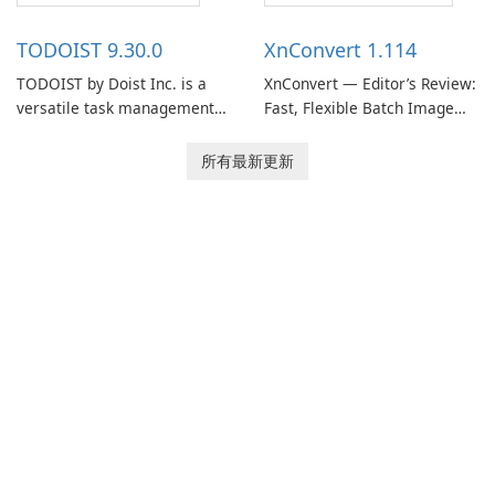
access information across
track of important
multiple devices.
information.
TODOIST 9.30.0
XnConvert 1.114
TODOIST by Doist Inc. is a
XnConvert — Editor’s Review:
versatile task management
Fast, Flexible Batch Image
tool designed to help
Converter for Windows,
individuals and teams
macOS and Linux XnConvert
所有最新更新
organize their work and
is a polished, cross-platform
increase productivity.
batch image processor from
XnSoft that balances depth
and simplicity.