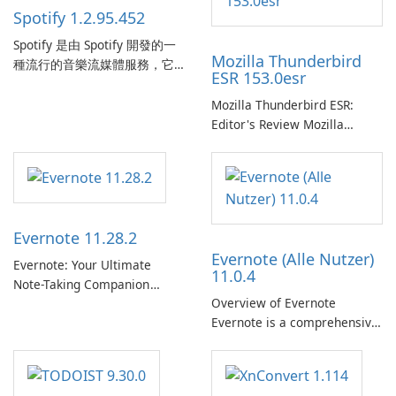
Spotify 1.2.95.452
Spotify 是由 Spotify 開發的一
Mozilla Thunderbird
種流行的音樂流媒體服務，它
ESR 153.0esr
為使用者提供了訪問大量歌
曲、專輯、播放清單和播客庫
Mozilla Thunderbird ESR:
以供在線收聽的許可權。憑藉
Editor's Review Mozilla
個人化推薦、離線收聽和社交
Thunderbird ESR (Extended
分享等功能，Spotify 為使用者
Support Release) is the long-
提供無縫的音樂體驗，讓他們
term support channel of the
發現、流式傳輸和欣賞他們最
Thunderbird desktop email
喜歡的音樂。 音樂流媒體：
client designed for
Evernote 11.28.2
Spotify …
organizations and users who
Evernote (Alle Nutzer)
need predictable …
Evernote: Your Ultimate
11.0.4
Note-Taking Companion
Overview of Evernote
Evernote, developed by
Evernote is a comprehensive
EverNote Corp., is a versatile
note-taking and organization
note-taking application that
software designed to help
helps users capture ideas,
users capture, organize, and
organize to-do lists, and keep